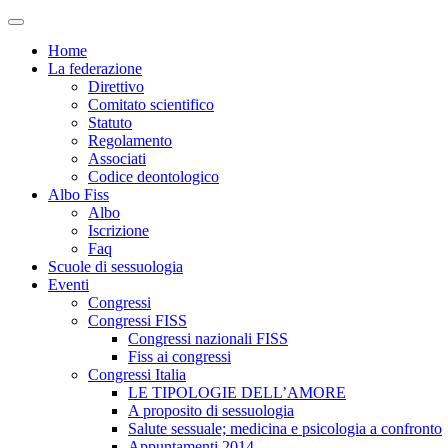
Home
La federazione
Direttivo
Comitato scientifico
Statuto
Regolamento
Associati
Codice deontologico
Albo Fiss
Albo
Iscrizione
Faq
Scuole di sessuologia
Eventi
Congressi
Congressi FISS
Congressi nazionali FISS
Fiss ai congressi
Congressi Italia
LE TIPOLOGIE DELL’AMORE
A proposito di sessuologia
Salute sessuale; medicina e psicologia a confronto
Appuntamenti 2014